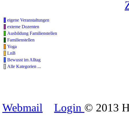
eigene Veranstaltungen
externe Dozenten
Ausbildung Familienstellen
Familienstellen
Yoga
LnB
Bewusst im Alltag
Alle Kategorien ...
Xnxx
Webmail
Login
© 2013 H
xnxx
shahwa