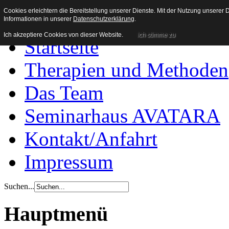
Heilpraxis Wachenroth
Cookies erleichtern die Bereitstellung unserer Dienste. Mit der Nutzung unserer
Informationen in unserer
Datenschutzerklärung
.
Ich akzeptiere Cookies von dieser Website.
ich stimme zu
Startseite
Therapien und Methoden
Das Team
Seminarhaus AVATARA
Kontakt/Anfahrt
Impressum
Suchen...
Hauptmenü