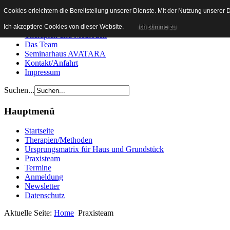
Heilpraxis Wachenroth
Cookies erleichtern die Bereitstellung unserer Dienste. Mit der Nutzung unserer
Startseite
Ich akzeptiere Cookies von dieser Website.
ich stimme zu
Therapien und Methoden
Das Team
Seminarhaus AVATARA
Kontakt/Anfahrt
Impressum
Suchen...
Hauptmenü
Startseite
Therapien/Methoden
Ursprungsmatrix für Haus und Grundstück
Praxisteam
Termine
Anmeldung
Newsletter
Datenschutz
Aktuelle Seite:
Home
Praxisteam