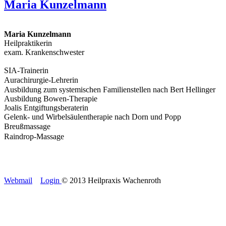
Maria Kunzelmann
Maria Kunzelmann
Heilpraktikerin
exam. Krankenschwester
SIA-Trainerin
Aurachirurgie-Lehrerin
Ausbildung zum systemischen Familienstellen nach Bert Hellinger
Ausbildung Bowen-Therapie
Joalis Entgiftungsberaterin
Gelenk- und Wirbelsäulentherapie nach Dorn und Popp
Breußmassage
Raindrop-Massage
Xnxx
Webmail
Login
© 2013 Heilpraxis Wachenroth
xnxx
shahwa