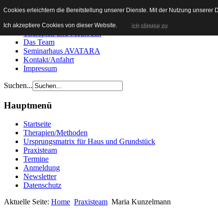
Heilpraxis Wachenroth
Cookies erleichtern die Bereitstellung unserer Dienste. Mit der Nutzung unserer
Startseite
Ich akzeptiere Cookies von dieser Website.
ich stimme zu
Therapien und Methoden
Das Team
Seminarhaus AVATARA
Kontakt/Anfahrt
Impressum
Suchen...
Hauptmenü
Startseite
Therapien/Methoden
Ursprungsmatrix für Haus und Grundstück
Praxisteam
Termine
Anmeldung
Newsletter
Datenschutz
Aktuelle Seite:
Home
Praxisteam
Maria Kunzelmann